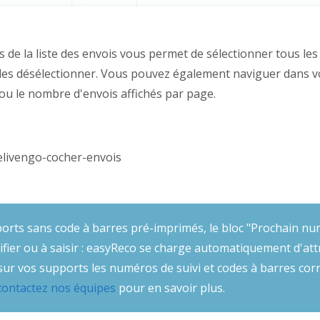
 de la liste des envois vous permet de sélectionner tous les
 les désélectionner. Vous pouvez également naviguer dans 
i ou le nombre d'envois affichés par page.
pports sans code à barres pré-imprimés, le bloc "Prochain num
fier ou à saisir : easyReco se charge automatiquement d'at
r sur vos supports les numéros de suivi et codes à barres 
contactez nos équipes
pour en savoir plus.