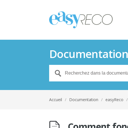
Documentatio
Accueil
/
Documentation
/
easyReco
/
Comment fonct