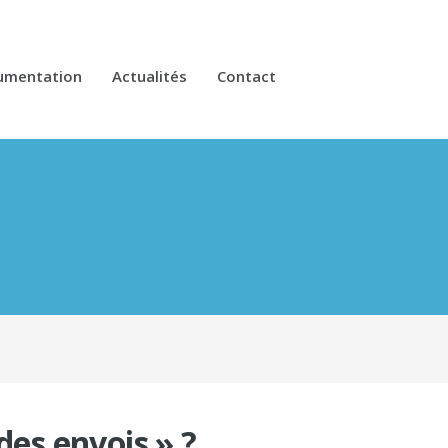
umentation
Actualités
Contact
es envois » ?