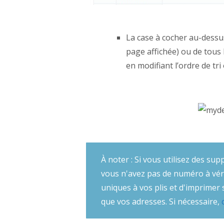
La case à cocher au-dessus
page affichée) ou de tous
en modifiant l’ordre de tr
À noter : Si vous utilisez des su
vous n'avez pas de numéro à véri
uniques à vos plis et d'imprime
que vos adresses. Si nécessaire,