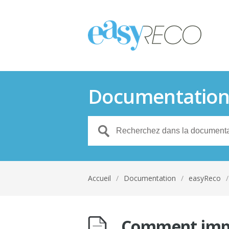
Documentatio
Accueil
/
Documentation
/
easyReco
/
Comment impor