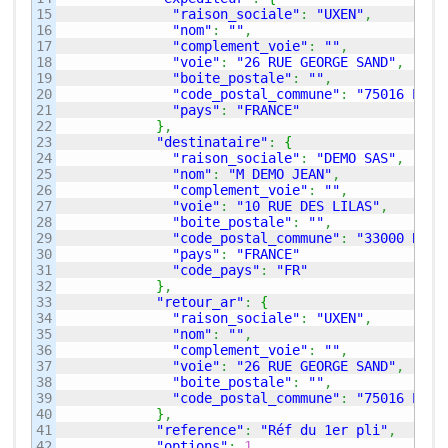
15

"raison_sociale"
:
"UXEN"
,
16

"nom"
:
""
,
17

"complement_voie"
:
""
,
18

"voie"
:
"26 RUE GEORGE SAND"
,
19

"boite_postale"
:
""
,
20

"code_postal_commune"
:
"75016 PARI
21

"pays"
:
"FRANCE"
22

}
,
23

"destinataire"
:
{
24

"raison_sociale"
:
"DEMO SAS"
,
25

"nom"
:
"M DEMO JEAN"
,
26

"complement_voie"
:
""
,
27

"voie"
:
"10 RUE DES LILAS"
,
28

"boite_postale"
:
""
,
29

"code_postal_commune"
:
"33000 BORD
30

"pays"
:
"FRANCE"
31

"code_pays"
:
"FR"
32

}
,
33

"retour_ar"
:
{
34

"raison_sociale"
:
"UXEN"
,
35

"nom"
:
""
,
36

"complement_voie"
:
""
,
37

"voie"
:
"26 RUE GEORGE SAND"
,
38

"boite_postale"
:
""
,
39

"code_postal_commune"
:
"75016 PARI
40

}
,
41

"reference"
:
"Réf du 1er pli"
,
42

"options"
:
1
,