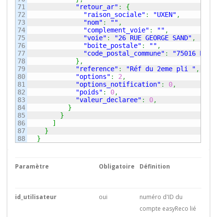
71

"retour_ar"
:
{
72

"raison_sociale"
:
"UXEN"
,
73

"nom"
:
""
,
74

"complement_voie"
:
""
,
75

"voie"
:
"26 RUE GEORGE SAND"
,
76

"boite_postale"
:
""
,
77

"code_postal_commune"
:
"75016 PARI
78

}
,
79

"reference"
:
"Réf du 2eme pli "
,
80

"options"
:
2
,
81

"options_notification"
:
0
,
82

"poids"
:
0
,
83

"valeur_declaree"
:
0
,
84

}
85

}
86

]
87

}
}
Paramètre
Obligatoire
Définition
id_utilisateur
oui
numéro d'ID du
compte easyReco lié