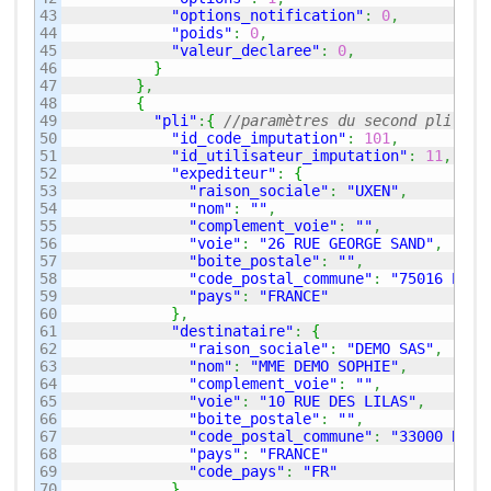
43

"options_notification"
:
0
,
44

"poids"
:
0
,
45

"valeur_declaree"
:
0
,
46

}
47

}
,
48

{
49

"pli"
:
{
//paramètres du second pli
50

"id_code_imputation"
:
101
,
51

"id_utilisateur_imputation"
:
11
,
52

"expediteur"
:
{
53

"raison_sociale"
:
"UXEN"
,
54

"nom"
:
""
,
55

"complement_voie"
:
""
,
56

"voie"
:
"26 RUE GEORGE SAND"
,
57

"boite_postale"
:
""
,
58

"code_postal_commune"
:
"75016 PARI
59

"pays"
:
"FRANCE"
60

}
,
61

"destinataire"
:
{
62

"raison_sociale"
:
"DEMO SAS"
,
63

"nom"
:
"MME DEMO SOPHIE"
,
64

"complement_voie"
:
""
,
65

"voie"
:
"10 RUE DES LILAS"
,
66

"boite_postale"
:
""
,
67

"code_postal_commune"
:
"33000 BORD
68

"pays"
:
"FRANCE"
69

"code_pays"
:
"FR"
70

}
,