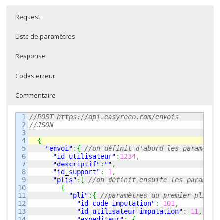
Request
Liste de paramètres
Response
Codes erreur
Commentaire
1

//POST https://api.easyreco.com/envois
2

//JSON
3

4

{
5

"envoi"
:
{
//on définit d'abord les paramètre
6

"id_utilisateur"
:
1234
,
7

"descriptif"
:
""
,
8

"id_support"
:
1
,
9

"plis"
:
[
//on définit ensuite les paramètr
10

{
11

"pli"
:
{
//paramètres du premier pli
12

"id_code_imputation"
:
101
,
13

"id_utilisateur_imputation"
:
11
,
14

"expediteur"
:
{