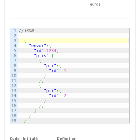
euros
1

//JSON
2

3

{
4

"envoi"
:
{
5

"id"
:
1234
,
6

"plis"
:
[
7

{
8

"pli"
:
{
9

"id"
:
1
10

}
11

}
,
12

{
13

"pli"
:
{
14

"id"
:
2
15

}
16

}
,
17

]
18

}
}
Code
Intitulé
Définition