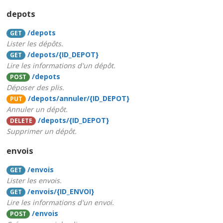
depots
/depots
GET
Lister les dépôts.
/depots/{ID_DEPOT}
GET
Lire les informations d'un dépôt.
/depots
POST
Déposer des plis.
/depots/annuler/{ID_DEPOT}
PUT
Annuler un dépôt.
/depots/{ID_DEPOT}
DELETE
Supprimer un dépôt.
envois
/envois
GET
Lister les envois.
/envois/{ID_ENVOI}
GET
Lire les informations d'un envoi.
/envois
POST