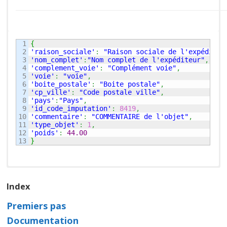
1

{
2

'raison_sociale'
:
"Raison sociale de l'expéditeu
3

'nom_complet'
:
"Nom complet de l'expéditeur"
,
4

'complement_voie'
:
"Complément voie"
,
5

'voie'
:
"voie"
,
6

'boite_postale'
:
"Boite postale"
,
7

'cp_ville'
:
"Code postale ville"
,
8

'pays'
:
"Pays"
,
9

'id_code_imputation'
:
8419
,
10

'commentaire'
:
"COMMENTAIRE de l'objet"
,
11

'type_objet'
:
1
,
12

'poids'
:
44.00
}
Index
Premiers pas
Documentation