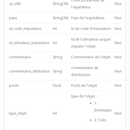
Code postal/Ville de
cp_ville
String(38)
Non
l'expéditeur.
pays
String(38)
Pays de l'expéditeur.
Non
id_code_imputation
Int
Id du code d'imputation.
Non
Id de l'utilisateur auquel
id_utilisateur_imputation
Int
Non
imputer l'objet.
commentaire
String
Commentaire de l'objet.
Non
commentaire de
commentaire_ditribution
String
Non
distribution.
poids
Float
Poids de l'objet.
Non
type de l'objet :
1 :
Enveloppe
type_objet
Int
Non
2: Colis