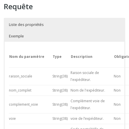
Requête
Liste des propriétés
Exemple
Nom du paramètre
Type
Description
Obligat
Raison sociale de
raison_sociale
String(38)
Non
l'expéditeur.
nom_complet
String(38)
Nom de l'expéditeur.
Non
Complément voie de
complement_voie
String(38)
Non
l'expéditeur.
voie
String(38)
voie de l’expéditeur.
Non