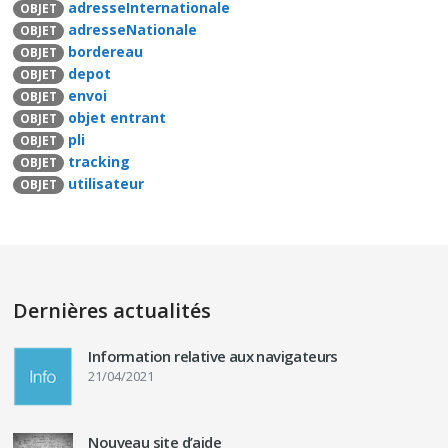
adresseInternationale
OBJET
adresseNationale
OBJET
bordereau
OBJET
depot
OBJET
envoi
OBJET
objet entrant
OBJET
pli
OBJET
tracking
OBJET
utilisateur
OBJET
Dernières actualités
Information relative aux navigateurs
21/04/2021
Nouveau site d’aide