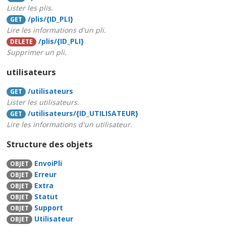
Lister les plis.
/plis/{ID_PLI}
GET
Lire les informations d'un pli.
/plis/{ID_PLI}
DELETE
Supprimer un pli.
utilisateurs
/utilisateurs
GET
Lister les utilisateurs.
/utilisateurs/{ID_UTILISATEUR}
GET
Lire les informations d'un utilisateur.
Structure des objets
EnvoiPli
OBJET
Erreur
OBJET
Extra
OBJET
Statut
OBJET
Support
OBJET
Utilisateur
OBJET