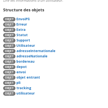
Lire les informations d'un utilisateur.
Structure des objets
EnvoiPli
OBJET
Erreur
OBJET
Extra
OBJET
Statut
OBJET
Support
OBJET
Utilisateur
OBJET
adresseInternationale
OBJET
adresseNationale
OBJET
bordereau
OBJET
depot
OBJET
envoi
OBJET
objet entrant
OBJET
pli
OBJET
tracking
OBJET
utilisateur
OBJET