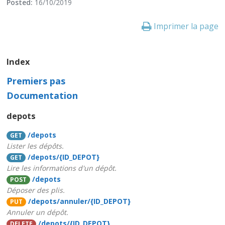
Posted:
16/10/2019
Imprimer la page
Index
Premiers pas
Documentation
depots
/depots
GET
Lister les dépôts.
/depots/{ID_DEPOT}
GET
Lire les informations d'un dépôt.
/depots
POST
Déposer des plis.
/depots/annuler/{ID_DEPOT}
PUT
Annuler un dépôt.
/depots/{ID_DEPOT}
DELETE