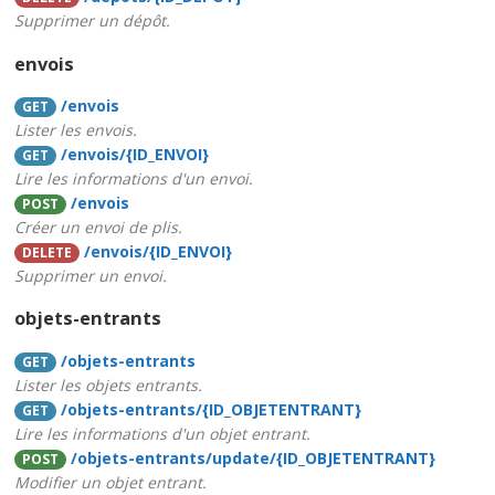
Supprimer un dépôt.
envois
/envois
GET
Lister les envois.
/envois/{ID_ENVOI}
GET
Lire les informations d'un envoi.
/envois
POST
Créer un envoi de plis.
/envois/{ID_ENVOI}
DELETE
Supprimer un envoi.
objets-entrants
/objets-entrants
GET
Lister les objets entrants.
/objets-entrants/{ID_OBJETENTRANT}
GET
Lire les informations d'un objet entrant.
/objets-entrants/update/{ID_OBJETENTRANT}
POST
Modifier un objet entrant.