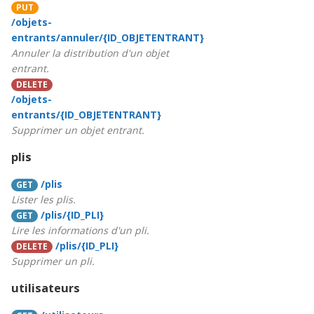
PUT
/objets-
entrants/annuler/{ID_OBJETENTRANT}
Annuler la distribution d'un objet
entrant.
DELETE
/objets-
entrants/{ID_OBJETENTRANT}
Supprimer un objet entrant.
plis
/plis
GET
Lister les plis.
/plis/{ID_PLI}
GET
Lire les informations d'un pli.
/plis/{ID_PLI}
DELETE
Supprimer un pli.
utilisateurs