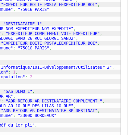
"EXPEDITEUR BOITE POSTALEEXPEDITEUR BOI"
,
mmune"
:
"75016 PARIS"
:
"DESTINATAIRE 1"
,
UR NOM EXPEDITEUR NOM EXPEDITE"
,
"
:
"EXPEDITEUR COMPLEMENT VOIE EXPEDITEUR"
,
GEORGE SAND 26 RUE GEORGE SAND2"
,
"EXPEDITEUR BOITE POSTALEEXPEDITEUR BOI"
,
mmune"
:
"75016 PARIS"
,
-Informatique/1011-Développement/Utilisateur 2"
,
ion"
:
1
,
imputation"
:
2
:
"SAS DEMO 1"
,
UR AR"
,
"
:
"ADR RETOUR AR DESTINATAIRE COMPLEMENT_"
,
OUR AR 10 RUE DES LILAS 10 RUE"
,
"ADR RETOUR AR DESTINATAIRE BP DESTINAT"
,
mmune"
:
"33000 BORDEAUX"
Réf du 1er pli"
,