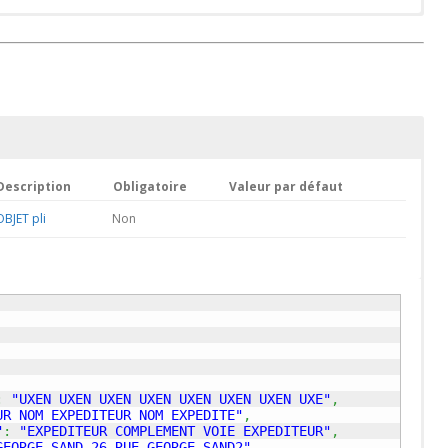
Description
Obligatoire
Valeur par défaut
OBJET pli
Non
:
"UXEN UXEN UXEN UXEN UXEN UXEN UXEN UXE"
,
UR NOM EXPEDITEUR NOM EXPEDITE"
,
"
:
"EXPEDITEUR COMPLEMENT VOIE EXPEDITEUR"
,
GEORGE SAND 26 RUE GEORGE SAND2"
,