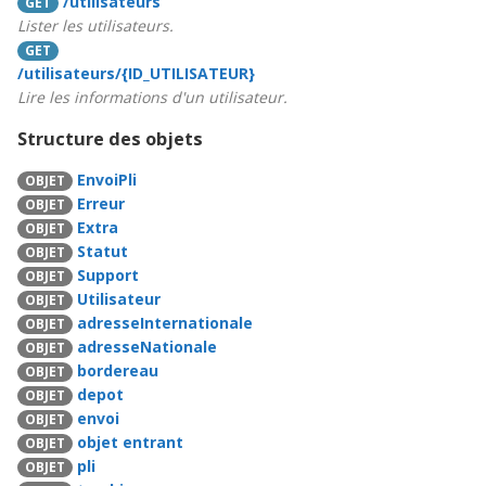
/utilisateurs
GET
Lister les utilisateurs.
GET
/utilisateurs/{ID_UTILISATEUR}
Lire les informations d'un utilisateur.
Structure des objets
EnvoiPli
OBJET
Erreur
OBJET
Extra
OBJET
Statut
OBJET
Support
OBJET
Utilisateur
OBJET
adresseInternationale
OBJET
adresseNationale
OBJET
bordereau
OBJET
depot
OBJET
envoi
OBJET
objet entrant
OBJET
pli
OBJET