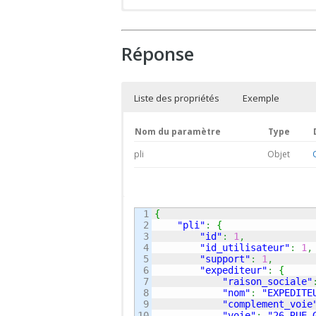
Réponse
Liste des propriétés
Exemple
Nom du paramètre
Type
pli
Objet
1

{
2

"pli"
:
{
3

"id"
:
1
,
4

"id_utilisateur"
:
1
,
5

"support"
:
1
,
6

"expediteur"
:
{
7

"raison_sociale"
8

"nom"
:
"EXPEDITE
9

"complement_voie
10

"voie"
:
"26 RUE 