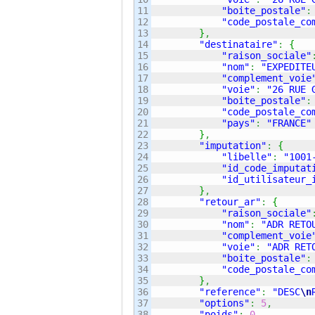
11

"boite_postale"
:
12

"code_postale_co
13

}
,
14

"destinataire"
:
{
15

"raison_sociale"
16

"nom"
:
"EXPEDITE
17

"complement_voie
18

"voie"
:
"26 RUE 
19

"boite_postale"
:
20

"code_postale_co
21

"pays"
:
"FRANCE"
22

}
,
23

"imputation"
:
{
24

"libelle"
:
"1001
25

"id_code_imputat
26

"id_utilisateur_
27

}
,
28

"retour_ar"
:
{
29

"raison_sociale"
30

"nom"
:
"ADR RETO
31

"complement_voie
32

"voie"
:
"ADR RET
33

"boite_postale"
:
34

"code_postale_co
35

}
,
36

"reference"
:
"DESC
\n
37

"options"
:
5
,
38

"poids"
:
0
,