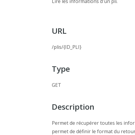
Lire les informations d'un pli.
URL
/plis/{ID_PLI}
Type
GET
Description
Permet de récupérer toutes les inform
permet de définir le format du retour. 