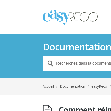
Documentatio
Accueil
/
Documentation
/
easyReco
/
Comment réim