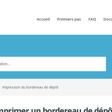
Accueil
Premiers pas
FAQ
Doc
n
Impression du bordereau de dépôt
primer un bordereau de dépô