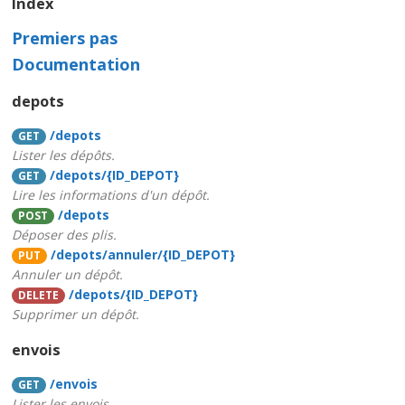
Index
Premiers pas
Documentation
depots
/depots
GET
Lister les dépôts.
/depots/{ID_DEPOT}
GET
Lire les informations d'un dépôt.
/depots
POST
Déposer des plis.
/depots/annuler/{ID_DEPOT}
PUT
Annuler un dépôt.
/depots/{ID_DEPOT}
DELETE
Supprimer un dépôt.
envois
/envois
GET
Lister les envois.