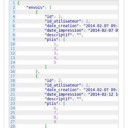
1

{
2

"envois"
:
[
3

{
4

"id"
:
1
,
5

"id_utilisateur"
:
1
,
6

"date_creation"
:
"2014-02-07 09:35:3
7

"date_impression"
:
"2014-02-07 09:36
8

"descriptif"
:
""
,
9

"plis"
:
[
10

1
,
11

2
,
12

3
,
13

4
,
14

5
15

]
16

}
,
17

{
18

"id"
:
2
,
19

"id_utilisateur"
:
1
,
20

"date_creation"
:
"2014-02-07 09:37:5
21

"date_impression"
:
"2014-02-12 14:21
22

"descriptif"
:
""
,
23

"plis"
:
[
24

6
,
25

7
,
26

8
,
27

9
28

]