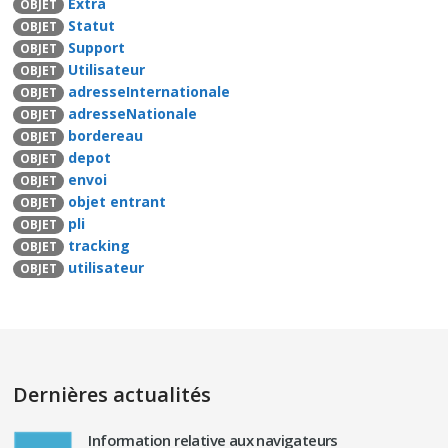
Extra
OBJET
Statut
OBJET
Support
OBJET
Utilisateur
OBJET
adresseInternationale
OBJET
adresseNationale
OBJET
bordereau
OBJET
depot
OBJET
envoi
OBJET
objet entrant
OBJET
pli
OBJET
tracking
OBJET
utilisateur
OBJET
Dernières actualités
Information relative aux navigateurs