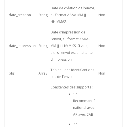
Date de création de l'envoi,
date_creation
String
au format AAAA-MM-JJ
Non
HH:MM:SS.
Date d'impression de
l'envoi, au format AAAA-
date_impression
String
MM-JJ HH:MM:SS. Si vide,
Non
alors l'envoi est en attente
d'impression.
Tableau des identifiant des
plis
Array
Non
plis de l'envoi.
Constantes des supports :
1 :
Recommandé
national avec
AR avec CAB
2 :