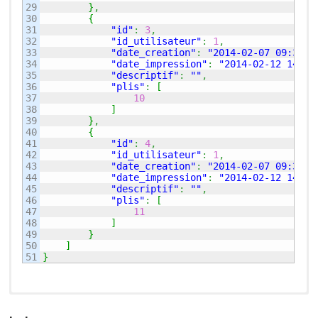
29

}
,
30

{
31

"id"
:
3
,
32

"id_utilisateur"
:
1
,
33

"date_creation"
:
"2014-02-07 09:37:5
34

"date_impression"
:
"2014-02-12 14:21
35

"descriptif"
:
""
,
36

"plis"
:
[
37

10
38

]
39

}
,
40

{
41

"id"
:
4
,
42

"id_utilisateur"
:
1
,
43

"date_creation"
:
"2014-02-07 09:37:5
44

"date_impression"
:
"2014-02-12 14:21
45

"descriptif"
:
""
,
46

"plis"
:
[
47

11
48

]
49

}
50

]
}