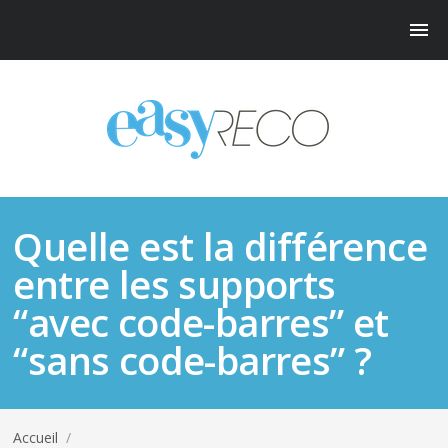
Quelle est la différence
entre les supports
“avec code-barres” et
“sans code-barres” ?
Accueil
/