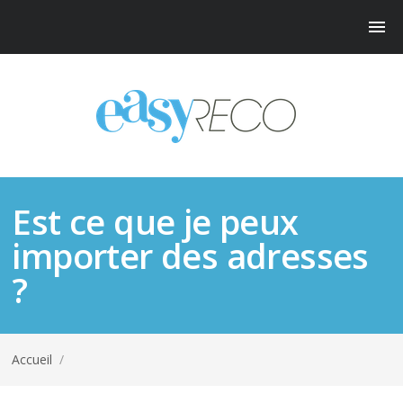
Est ce que je peux
importer des adresses
?
Accueil
/